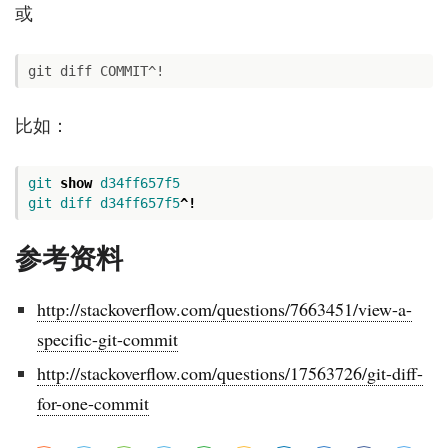
或
比如：
git
show
d34ff657f5
git
diff
d34ff657f5
^!
参考资料
http://stackoverflow.com/questions/7663451/view-a-
specific-git-commit
http://stackoverflow.com/questions/17563726/git-diff-
for-one-commit