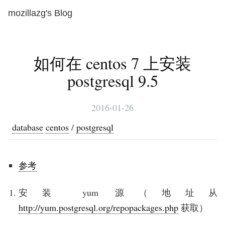
mozillazg's Blog
Toggl
naviga
如何在 centos 7 上安装
postgresql 9.5
2016-01-26
database
centos
/
postgresql
参考
安装 yum 源（地址从
http://yum.postgresql.org/repopackages.php
获取）