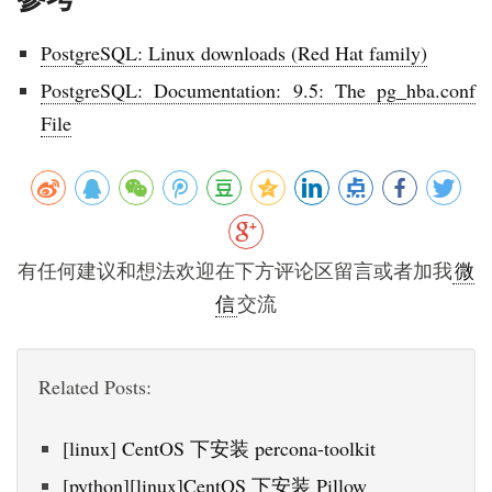
PostgreSQL: Linux downloads (Red Hat family)
PostgreSQL: Documentation: 9.5: The pg_hba.conf
File
有任何建议和想法欢迎在下方评论区留言或者加我
微
信
交流
Related Posts:
[linux] CentOS 下安装 percona-toolkit
[python][linux]CentOS 下安装 Pillow