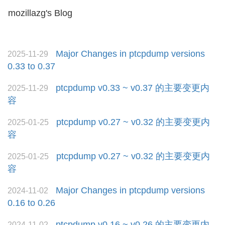
mozillazg's Blog
Toggl
naviga
Major Changes in ptcpdump versions
2025-11-29
0.33 to 0.37
ptcpdump v0.33 ~ v0.37 的主要变更内
2025-11-29
容
ptcpdump v0.27 ~ v0.32 的主要变更内
2025-01-25
容
ptcpdump v0.27 ~ v0.32 的主要变更内
2025-01-25
容
Major Changes in ptcpdump versions
2024-11-02
0.16 to 0.26
ptcpdump v0.16 ~ v0.26 的主要变更内
2024-11-02