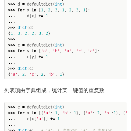
>>>
d
=
defaultdict
(
int
)
>>>
for
x
in
[
1
,
2
,
3
,
1
,
2
,
3
,
1
]:
...
d
[
x
]
+=
1
...
>>>
dict
(
d
)
{
1
:
3
,
2
:
2
,
3
:
2
}
>>>
>>>
c
=
defaultdict
(
int
)
>>>
for
y
in
[
'a'
,
'b'
,
'a'
,
'c'
,
'c'
]:
...
c
[
y
]
+=
1
...
>>>
dict
(
c
)
{
'a'
:
2
,
'c'
:
2
,
'b'
:
1
}
列表项由字典组成，统计某一键值的重复数：
>>>
e
=
defaultdict
(
int
)
>>>
for
x
in
[{
'a'
:
1
,
'b'
:
1
},
{
'a'
:
2
,
'b'
:
1
},
{
'a
...
e
[
x
[
'a'
]]
+=
1
...
>>>
dict
(
e
)
# 'a': 1 出现2次，'a': 2 出现1次